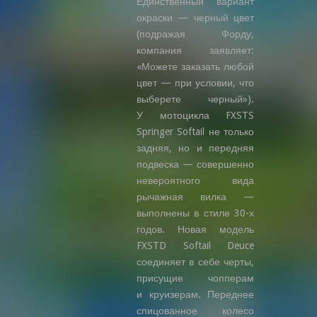
Единственный вариант
окраски — черный цвет
(подражая Форду,
компания заявляет:
«Можете заказать любой
цвет — при условии, что
выберете черный»).
У мотоцикла FXSTS
Springer Softail не только
задняя, но и передняя
подвеска — совершенно
невероятного вида
рычажная вилка —
выполнены в стиле 30-х
годов. Новая модель
FXSTD Softail Deuce
соединяет в себе черты,
присущие чопперам
и круизерам. Переднее
спицованное колесо