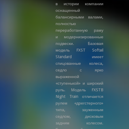
в истории компании
оснащенный
балансирными валами,
полностью
переработанную раму
и модернизированные
подвески. Базовая
модель FXST Softail
Standard имеет
спицованные колеса,
седло с ярко
выраженной
«ступенькой» и широкий
руль. Модель FXSTB
Night Train отличается
рулем «дрегстерного»
типа, зауженным
седлом, дисковым
задним колесом.