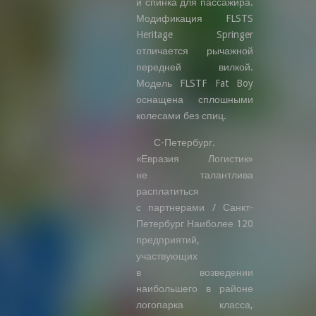
и спинка для пассажира.
Модификация FLSTS
Heritage Springer
отличается рычажной
передней вилкой.
Модель FLSTF Fat Boy
оснащена сплошными
колесами без спиц.
С-Петербург.
«Евразия Логистик»
не талантлива
расплатиться
с партнерами / Санкт-
Петербург Наиболее 120
предприятий,
участвующих
в возведении
наибольшего в районе
логопарка класса,