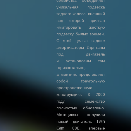
семейства объединяет
уникальная подвеска
заднего колеса, внешний
вид которой призван
имитировать жесткую
подвеску былых времен.
С этой целью задние
амортизаторы cпрятаны
под двигатель
и установлены там
горизонтально,
а маятник представляет
собой треугольную
пространственную
конструкцию. К 2000
году семейство
полностью обновлено.
Мотоциклы получили
новый двигатель Twin
Cam 88B, впервые