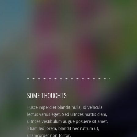
SOME THOUGHTS
Fusce imperdiet blandit nulla, id vehicula
lectus varius eget. Sed ultrices mattis diam,
ultrices vestibulum augue posuere sit amet.
Etiam leo lorem, blandit nec rutrum ut,
ullamcorper non tortor.