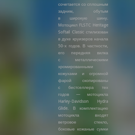
сочетается со сплошным
задним, обутым
в широкую шину.
Мотоцикл FLSTC Heritage
Softail Classic стилизован
в духе круизеров начала
50-х годов. В частности,
его передняя вилка
с металлическими
хромированными
кожухами и огромной
фарой скопированы
с бестселлера тех
годов — мотоцикла
Harley-Davidson Hydra
Glide. В комплектацию
мотоцикла входят
ветровое стекло,
боковые кожаные сумки